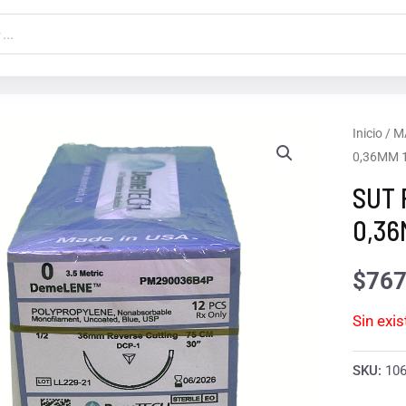
Inicio
/
M
0,36MM 
SUT 
0,36
$
767
Sin exi
SKU:
10