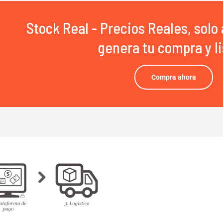
Stock Real - Precios Reales, solo 
genera tu compra y li
Compra ahora