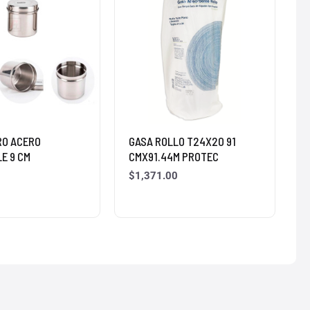
RO ACERO
GASA ROLLO T24X20 91
E 9 CM
CMX91.44M PROTEC
$
1,371.00