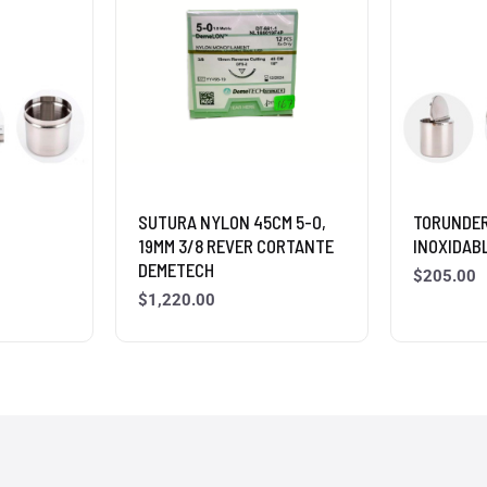
O
SUTURA NYLON 45CM 5-0,
TORUNDE
19MM 3/8 REVER CORTANTE
INOXIDABL
DEMETECH
$
205.00
$
1,220.00