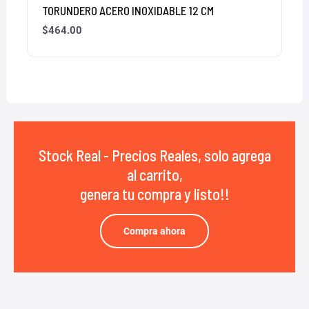
TORUNDERO ACERO INOXIDABLE 12 CM
$
464.00
Stock Real - Precios Reales, solo agrega
al carrito,
genera tu compra y listo!!
Compra ahora