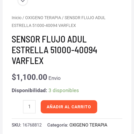
SENSOR
Inicio
/
OXIGENO TERAPIA
/ SENSOR FLUJO ADUL
ESTRELLA 51000-40094 VARFLEX
FLUJO
ADUL
SENSOR FLUJO ADUL
ESTRELLA
ESTRELLA 51000-40094
51000-
VARFLEX
40094
VARFLEX
$
1,100.00
Envio
cantidad
Disponibilidad:
3 disponibles
AÑADIR AL CARRITO
SKU:
16768812
Categoría:
OXIGENO TERAPIA