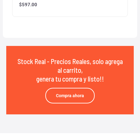
$
597.00
Stock Real - Precios Reales, solo agrega
al carrito,
genera tu compra y listo!!
Compra ahora