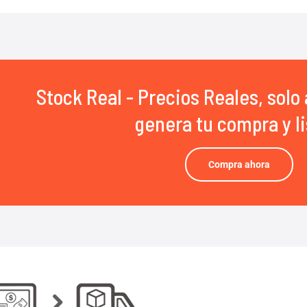
Stock Real - Precios Reales, solo 
genera tu compra y li
Compra ahora