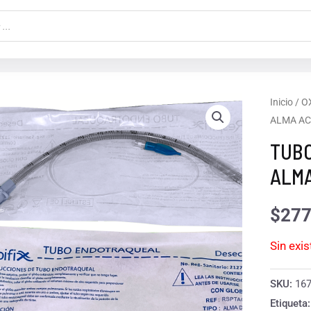
Inicio
/
O
ALMA AC
TUBO
ALMA
$
277
Sin exi
SKU:
16
Etiqueta