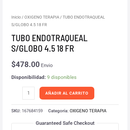
TUBO
Inicio
/
OXIGENO TERAPIA
/ TUBO ENDOTRAQUEAL
S/GLOBO 4.5 18 FR
ENDOTRAQUEAL
S/GLOBO
TUBO ENDOTRAQUEAL
4.5
S/GLOBO 4.5 18 FR
18
FR
$
478.00
Envio
cantidad
Disponibilidad:
9 disponibles
AÑADIR AL CARRITO
SKU:
167684159
Categoría:
OXIGENO TERAPIA
Guaranteed Safe Checkout