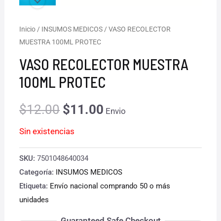
Inicio
/
INSUMOS MEDICOS
/ VASO RECOLECTOR
El
El
MUESTRA 100ML PROTEC
precio
precio
VASO RECOLECTOR MUESTRA
original
actual
100ML PROTEC
era:
es:
$
12.00
$
11.00
Envio
$12.00.
$11.00.
Sin existencias
SKU:
7501048640034
Categoría:
INSUMOS MEDICOS
Etiqueta:
Envío nacional comprando 50 o más
unidades
Guaranteed Safe Checkout