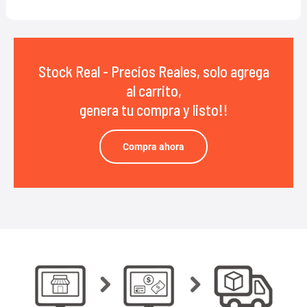
Stock Real - Precios Reales, solo agrega
al carrito,
genera tu compra y listo!!
Compra ahora