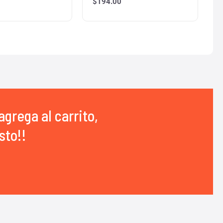
$
194.00
agrega al carrito,
sto!!