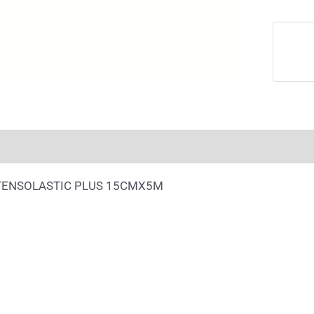
rmación adicional
Valoraciones (0)
TENSOLASTIC PLUS 15CMX5M