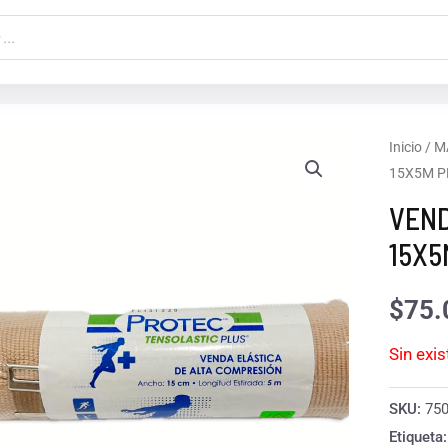
Inicio
/
M
15X5M P
VEND
15X5
$
75.
Sin exi
SKU:
75
Etiqueta