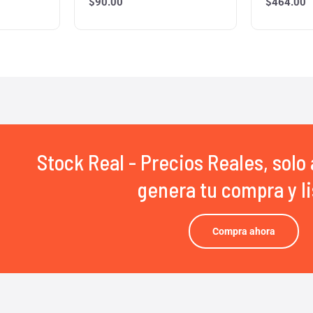
$
90.00
$
464.00
Stock Real - Precios Reales, solo 
genera tu compra y li
Compra ahora