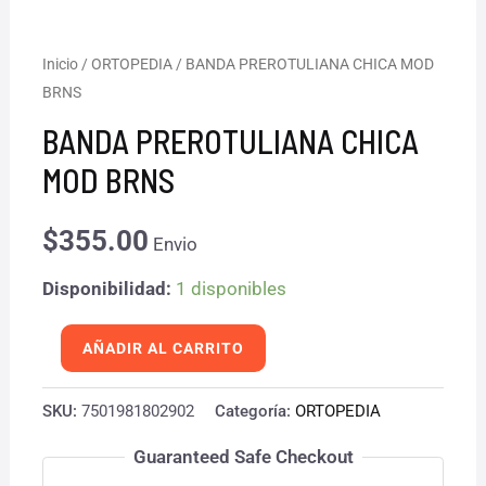
BANDA
Inicio
/
ORTOPEDIA
/ BANDA PREROTULIANA CHICA MOD
BRNS
PREROTULIANA
CHICA
BANDA PREROTULIANA CHICA
MOD
MOD BRNS
BRNS
cantidad
$
355.00
Envio
Disponibilidad:
1 disponibles
AÑADIR AL CARRITO
SKU:
7501981802902
Categoría:
ORTOPEDIA
Guaranteed Safe Checkout