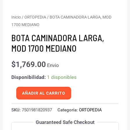
BOTA
Inicio
/
ORTOPEDIA
/ BOTA CAMINADORA LARGA, MOD
1700 MEDIANO
CAMINADORA
LARGA,
BOTA CAMINADORA LARGA,
MOD
MOD 1700 MEDIANO
1700
MEDIANO
$
1,769.00
Envio
cantidad
Disponibilidad:
1 disponibles
AÑADIR AL CARRITO
SKU:
7501981820937
Categoría:
ORTOPEDIA
Guaranteed Safe Checkout