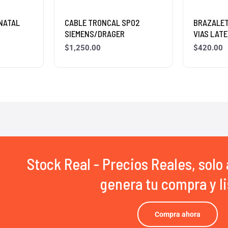
NATAL
CABLE TRONCAL SPO2
BRAZALET
SIEMENS/DRAGER
VIAS LATE
$
1,250.00
$
420.00
Stock Real - Precios Reales, solo 
genera tu compra y li
Compra ahora