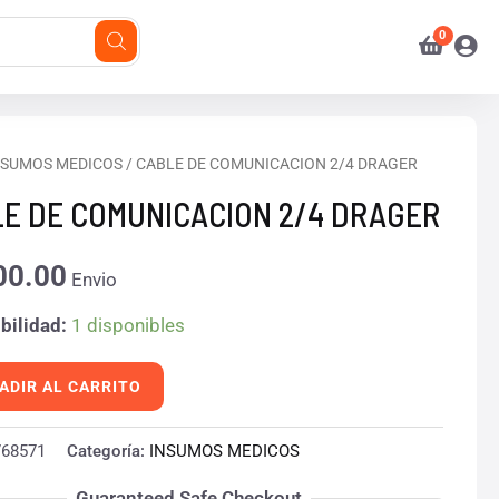
NSUMOS MEDICOS
/ CABLE DE COMUNICACION 2/4 DRAGER
E DE COMUNICACION 2/4 DRAGER
ICACION
00.00
Envio
R
bilidad:
1 disponibles
d
ADIR AL CARRITO
768571
Categoría:
INSUMOS MEDICOS
Guaranteed Safe Checkout