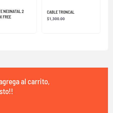
E NEONATAL 2
CABLE TRONCAL
X FREE
$
1,300.00
agrega al carrito,
sto!!