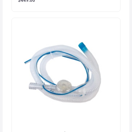
$
449.00