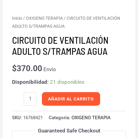
CIRCUITO
Inicio
/
OXIGENO TERAPIA
/ CIRCUITO DE VENTILACIÓN
ADULTO S/TRAMPAS AGUA
DE
VENTILACIÓN
CIRCUITO DE VENTILACIÓN
ADULTO
ADULTO S/TRAMPAS AGUA
S/TRAMPAS
AGUA
$
370.00
Envio
cantidad
Disponibilidad:
21 disponibles
AÑADIR AL CARRITO
SKU:
16768421
Categoría:
OXIGENO TERAPIA
Guaranteed Safe Checkout