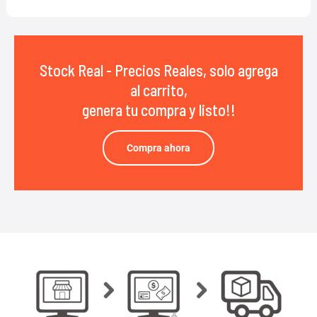
Stock Real - Precios Reales, solo agrega
al carrito,
genera tu compra y listo!!
Compra ahora