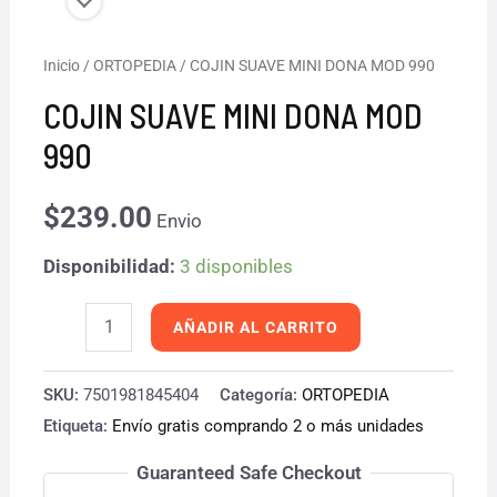
COJIN
Inicio
/
ORTOPEDIA
/ COJIN SUAVE MINI DONA MOD 990
SUAVE
COJIN SUAVE MINI DONA MOD
MINI
990
DONA
MOD
$
239.00
Envio
990
Disponibilidad:
3 disponibles
cantidad
AÑADIR AL CARRITO
SKU:
7501981845404
Categoría:
ORTOPEDIA
Etiqueta:
Envío gratis comprando 2 o más unidades
Guaranteed Safe Checkout