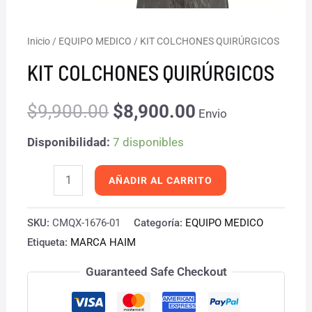
KIT
Inicio
/
EQUIPO MEDICO
/ KIT COLCHONES QUIRÚRGICOS
El
El
COLCHONES
KIT COLCHONES QUIRÚRGICOS
precio
precio
QUIRÚRGICOS
cantidad
$
9,900.00
$
8,900.00
original
actual
Envio
era:
es:
Disponibilidad:
7 disponibles
$9,900.00.
$8,900.00.
AÑADIR AL CARRITO
SKU:
CMQX-1676-01
Categoría:
EQUIPO MEDICO
Etiqueta:
MARCA HAIM
Guaranteed Safe Checkout