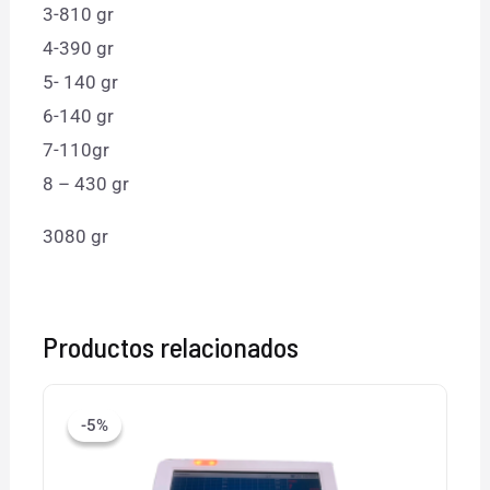
3-810 gr
4-390 gr
5- 140 gr
6-140 gr
7-110gr
8 – 430 gr
3080 gr
Productos relacionados
El
El
precio
precio
-5%
-5%
original
actual
era:
es:
$22,000.00.
$21,000.00.