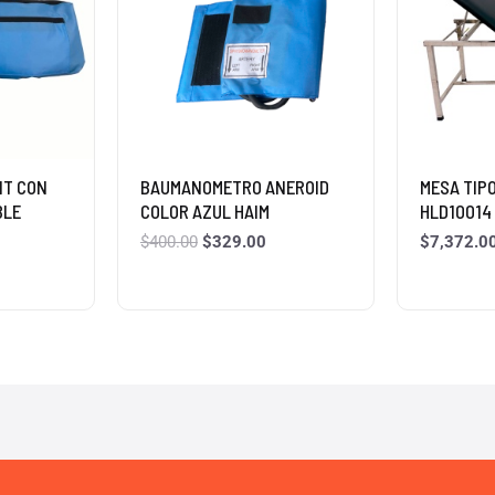
IT CON
BAUMANOMETRO ANEROID
MESA TIP
BLE
COLOR AZUL HAIM
HLD10014
$
400.00
$
329.00
$
7,372.0