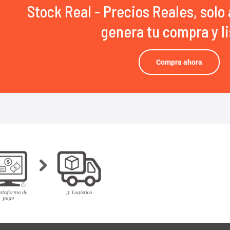
Stock Real - Precios Reales, solo 
genera tu compra y li
Compra ahora