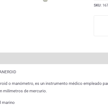
SKU:
16
rmación adicional
Valoraciones (0)
ANEROID
id o manómetro, es un instrumento médico empleado para la
n milímetros de mercurio.
l marino