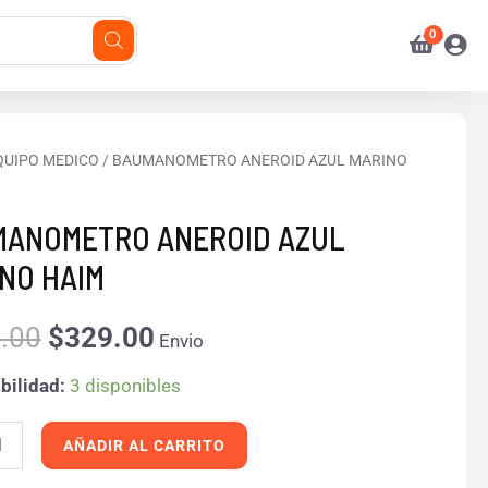
NOMETRO
QUIPO MEDICO
/ BAUMANOMETRO ANEROID AZUL MARINO
El
El
ID
precio
precio
MANOMETRO ANEROID AZUL
O
original
actual
NO HAIM
era:
es:
d
.00
$
329.00
Envio
$400.00.
$329.00.
bilidad:
3 disponibles
AÑADIR AL CARRITO