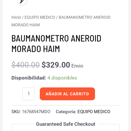
BAUMANOMETRO
Inicio
/
EQUIPO MEDICO
/ BAUMANOMETRO ANEROID
El
El
MORADO HAIM
ANEROID
precio
precio
MORADO
BAUMANOMETRO ANEROID
HAIM
original
actual
MORADO HAIM
cantidad
era:
es:
$
400.00
$
329.00
Envio
$400.00.
$329.00.
Disponibilidad:
4 disponibles
AÑADIR AL CARRITO
SKU:
16768547MDO
Categoría:
EQUIPO MEDICO
Guaranteed Safe Checkout