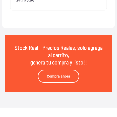
$
4,193.00
Stock Real - Precios Reales, solo agrega
al carrito,
genera tu compra y listo!!
Compra ahora