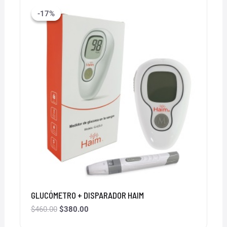
precio
precio
-17%
-17%
original
actual
era:
es:
$460.00.
$380.00.
GLUCÓMETRO + DISPARADOR HAIM
$
460.00
$
380.00