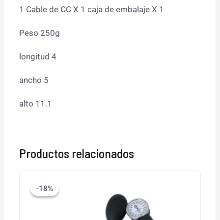
1 Cable de CC X 1 caja de embalaje X 1
Peso 250g
longitud 4
ancho 5
alto 11.1
Productos relacionados
El
El
precio
precio
-18%
-18%
original
actual
era:
es:
$400.00.
$329.00.