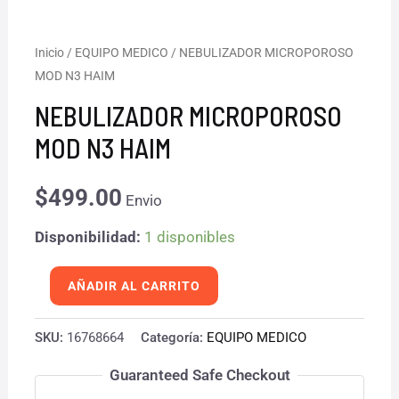
NEBULIZADOR
Inicio
/
EQUIPO MEDICO
/ NEBULIZADOR MICROPOROSO
MOD N3 HAIM
MICROPOROSO
MOD
NEBULIZADOR MICROPOROSO
N3
MOD N3 HAIM
HAIM
cantidad
$
499.00
Envio
Disponibilidad:
1 disponibles
AÑADIR AL CARRITO
SKU:
16768664
Categoría:
EQUIPO MEDICO
Guaranteed Safe Checkout