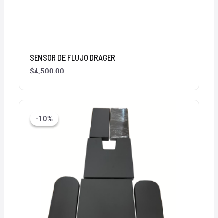
SENSOR DE FLUJO DRAGER
$
4,500.00
El
El
precio
precio
-10%
-10%
original
actual
era:
es:
$9,900.00.
$8,900.00.