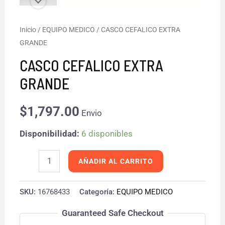
CASCO
Inicio
/
EQUIPO MEDICO
/ CASCO CEFALICO EXTRA
GRANDE
CEFALICO
EXTRA
CASCO CEFALICO EXTRA
GRANDE
GRANDE
cantidad
$
1,797.00
Envio
Disponibilidad:
6 disponibles
AÑADIR AL CARRITO
SKU:
16768433
Categoría:
EQUIPO MEDICO
Guaranteed Safe Checkout