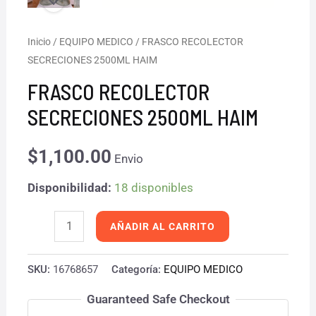
FRASCO
Inicio
/
EQUIPO MEDICO
/ FRASCO RECOLECTOR
SECRECIONES 2500ML HAIM
RECOLECTOR
SECRECIONES
FRASCO RECOLECTOR
2500ML
SECRECIONES 2500ML HAIM
HAIM
cantidad
$
1,100.00
Envio
Disponibilidad:
18 disponibles
AÑADIR AL CARRITO
SKU:
16768657
Categoría:
EQUIPO MEDICO
Guaranteed Safe Checkout