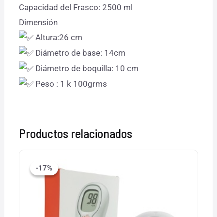
Capacidad del Frasco: 2500 ml
Dimensión
Altura:26 cm
Diámetro de base: 14cm
Diámetro de boquilla: 10 cm
Peso : 1 k 100grms
Productos relacionados
El
El
precio
precio
-17%
-17%
original
actual
era:
es:
$460.00.
$380.00.