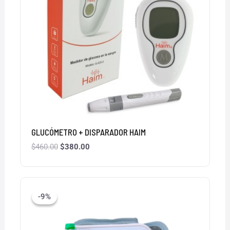
GLUCÓMETRO + DISPARADOR HAIM
$
460.00
$
380.00
El
El
precio
precio
-9%
-9%
original
actual
era:
es:
$549.00.
$499.00.