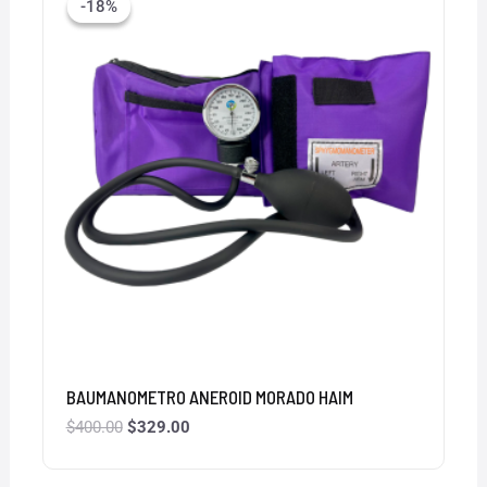
-18%
-18%
original
actual
era:
es:
$400.00.
$329.00.
BAUMANOMETRO ANEROID MORADO HAIM
$
400.00
$
329.00