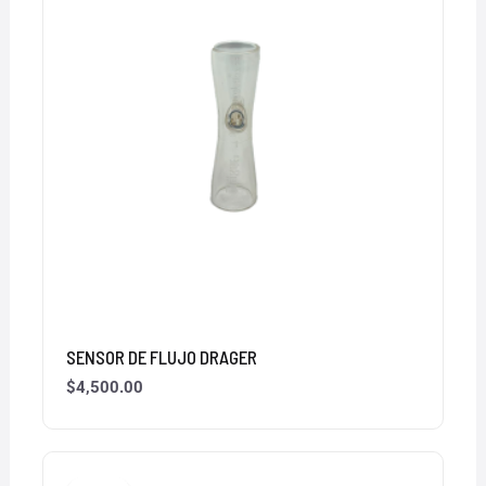
SENSOR DE FLUJO DRAGER
$
4,500.00
El
El
precio
precio