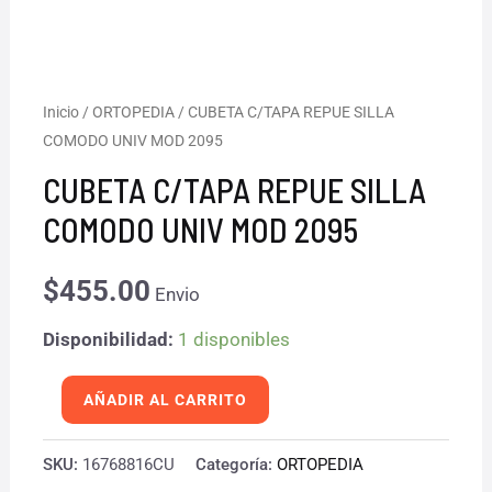
CUBETA
Inicio
/
ORTOPEDIA
/ CUBETA C/TAPA REPUE SILLA
COMODO UNIV MOD 2095
C/TAPA
REPUE
CUBETA C/TAPA REPUE SILLA
SILLA
COMODO UNIV MOD 2095
COMODO
UNIV
$
455.00
Envio
MOD
Disponibilidad:
1 disponibles
2095
cantidad
AÑADIR AL CARRITO
SKU:
16768816CU
Categoría:
ORTOPEDIA