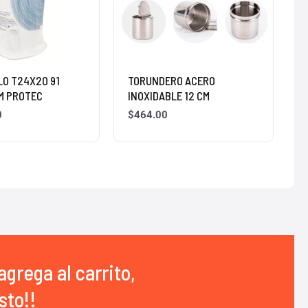
LO T24X20 91
TORUNDERO ACERO
M PROTEC
INOXIDABLE 12 CM
0
$
464.00
agrega al carrito,
sto!!