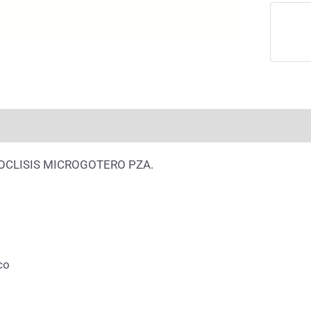
rmación adicional
Valoraciones (0)
OCLISIS MICROGOTERO PZA.
co