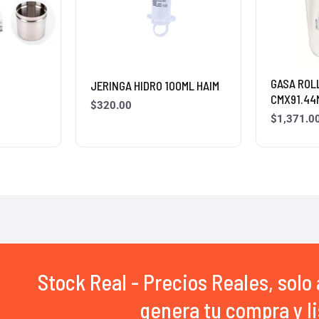
O
GASA ROL
JERINGA HIDRO 100ML HAIM
CMX91.44
$
320.00
$
1,371.0
Stock Real - Precios Reales, solo 
genera tu compra y li