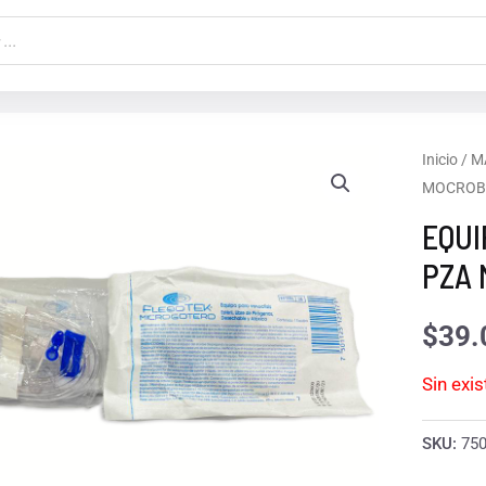
Inicio
/
M
MOCROB
EQUI
PZA
$
39.
Sin exi
SKU:
75