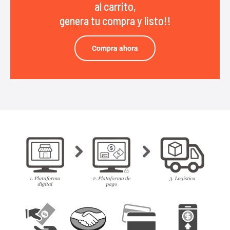
al carrito,
genera tu compra y listo!!
Compra ahora