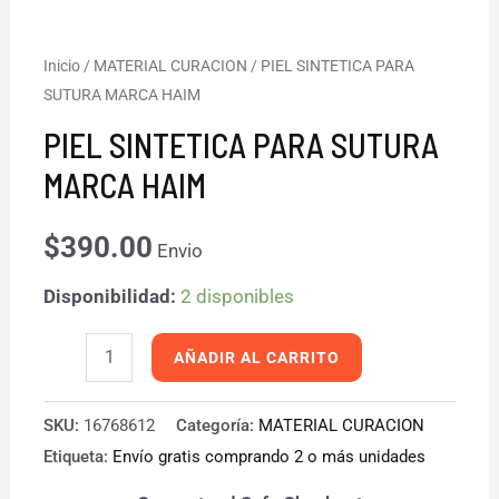
PIEL
Inicio
/
MATERIAL CURACION
/ PIEL SINTETICA PARA
SUTURA MARCA HAIM
SINTETICA
PARA
PIEL SINTETICA PARA SUTURA
SUTURA
MARCA HAIM
MARCA
HAIM
$
390.00
Envio
cantidad
Disponibilidad:
2 disponibles
AÑADIR AL CARRITO
SKU:
16768612
Categoría:
MATERIAL CURACION
Etiqueta:
Envío gratis comprando 2 o más unidades