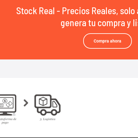
Stock Real - Precios Reales, solo 
genera tu compra y li
Compra ahora