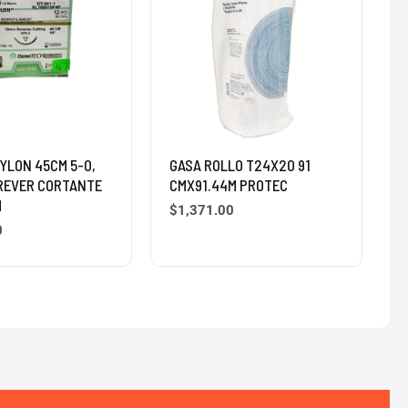
YLON 45CM 5-0,
GASA ROLLO T24X20 91
 REVER CORTANTE
CMX91.44M PROTEC
H
$
1,371.00
0