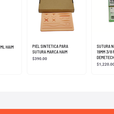
PIEL SINTETICA PARA
SUTURA N
0ML HAIM
SUTURA MARCA HAIM
19MM 3/8
DEMETEC
$
390.00
$
1,220.0