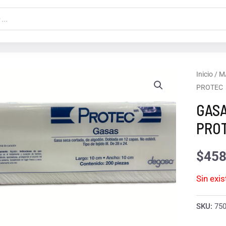
Inicio
/
M
PROTEC
GASA
PRO
$
458
Sin exi
SKU:
75