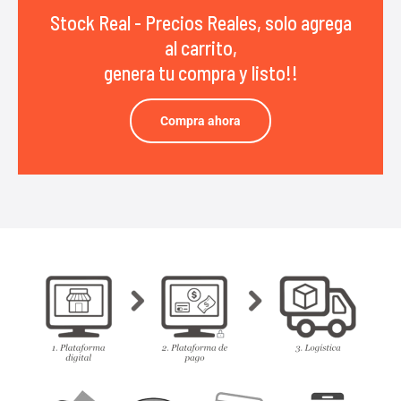
Stock Real - Precios Reales, solo agrega
al carrito,
genera tu compra y listo!!
Compra ahora