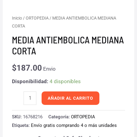
MEDIA
Inicio
/
ORTOPEDIA
/ MEDIA ANTIEMBOLICA MEDIANA
CORTA
ANTIEMBOLICA
MEDIANA
MEDIA ANTIEMBOLICA MEDIANA
CORTA
CORTA
cantidad
$
187.00
Envio
Disponibilidad:
4 disponibles
AÑADIR AL CARRITO
SKU:
16768216
Categoría:
ORTOPEDIA
Etiqueta:
Envío gratis comprando 4 o más unidades