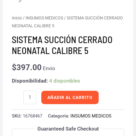
SISTEMA
Inicio
/
INSUMOS MEDICOS
/ SISTEMA SUCCIÓN CERRADO
NEONATAL CALIBRE 5
SUCCIÓN
CERRADO
SISTEMA SUCCIÓN CERRADO
NEONATAL
NEONATAL CALIBRE 5
CALIBRE
5
$
397.00
Envio
cantidad
Disponibilidad:
4 disponibles
AÑADIR AL CARRITO
SKU:
16768467
Categoría:
INSUMOS MEDICOS
Guaranteed Safe Checkout