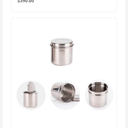
$
390.00