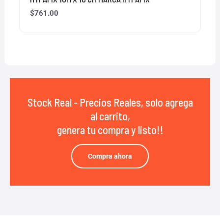
$
761.00
Stock Real - Precios Reales, solo agrega
al carrito,
genera tu compra y listo!!
Compra ahora