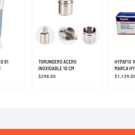
0 91
TORUNDERO ACERO
HYPAFIX 1
C
INOXIDABLE 10 CM
MARCA HY
$
298.00
$
1,139.0