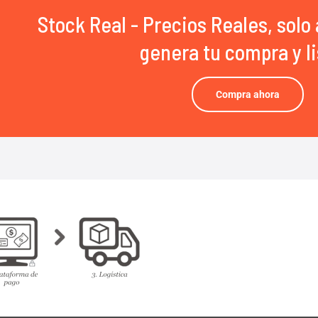
Stock Real - Precios Reales, solo 
genera tu compra y li
Compra ahora