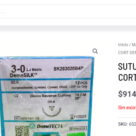
Inicio
/
M
CORT DE
SUTU
COR
$
914
Sin exi
SKU:
65