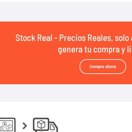
Stock Real - Precios Reales, solo 
genera tu compra y li
Compra ahora