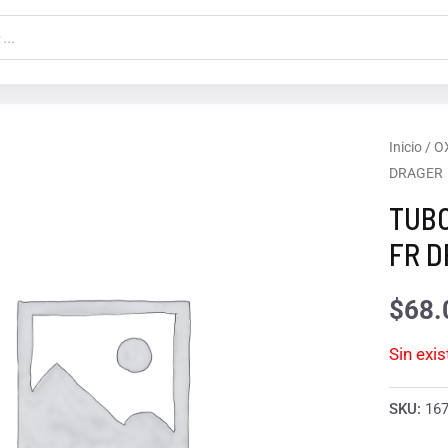
Inicio
/
O
DRAGER
TUBO
FR 
$
68.
Sin exi
SKU:
16