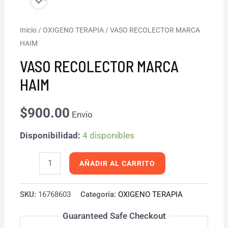
VASO
Inicio
/
OXIGENO TERAPIA
/ VASO RECOLECTOR MARCA
HAIM
RECOLECTOR
MARCA
VASO RECOLECTOR MARCA
HAIM
HAIM
cantidad
$
900.00
Envio
Disponibilidad:
4 disponibles
AÑADIR AL CARRITO
SKU:
16768603
Categoría:
OXIGENO TERAPIA
Guaranteed Safe Checkout