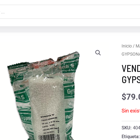
Inicio
/
M
GYPSON
VEND
GYP
$
79.
Sin exi
SKU:
40
Etiqueta