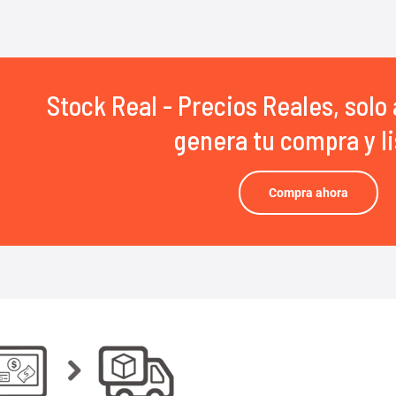
Stock Real - Precios Reales, solo 
genera tu compra y li
Compra ahora