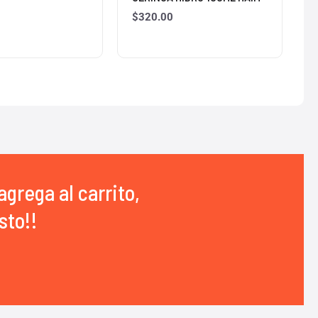
$
320.00
agrega al carrito,
sto!!