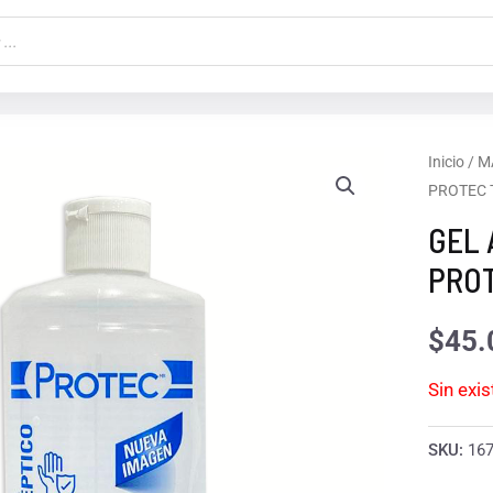
Inicio
/
M
PROTEC 
GEL 
PROT
$
45.
Sin exi
SKU:
16