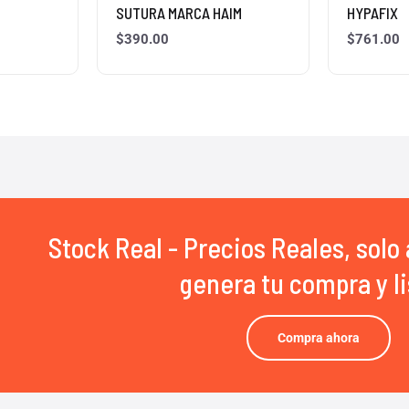
SUTURA MARCA HAIM
HYPAFIX
$
390.00
$
761.00
Stock Real - Precios Reales, solo 
genera tu compra y li
Compra ahora