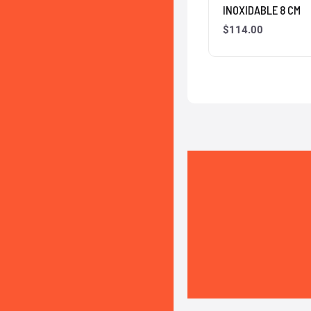
INOXIDABLE 8 CM
$
114.00