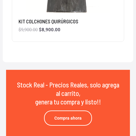
KIT COLCHONES QUIRÚRGICOS
$
9,900.00
$
8,900.00
Stock Real - Precios Reales, solo agrega
al carrito,
genera tu compra y listo!!
Compra ahora