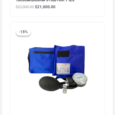
$
22,000.00
$
21,000.00
El
El
precio
precio
-18%
-18%
original
actual
era:
es:
$400.00.
$329.00.